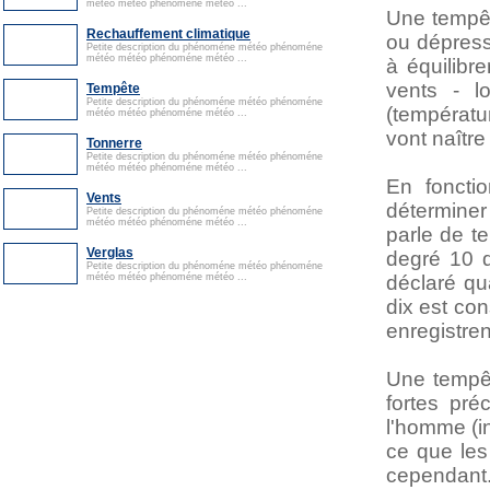
météo météo phénoméne météo ...
Une tempêt
Rechauffement climatique
ou dépress
Petite description du phénoméne météo phénoméne
météo météo phénoméne météo ...
à équilibr
vents - l
Tempête
Petite description du phénoméne météo phénoméne
(températu
météo météo phénoméne météo ...
vont naître
Tonnerre
Petite description du phénoméne météo phénoméne
météo météo phénoméne météo ...
En foncti
Vents
déterminer
Petite description du phénoméne météo phénoméne
météo météo phénoméne météo ...
parle de te
Verglas
degré 10 d
Petite description du phénoméne météo phénoméne
météo météo phénoméne météo ...
déclaré qua
dix est co
enregistre
Une tempêt
fortes pré
l'homme (i
ce que les
cependant