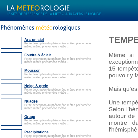
TEMP
Arc-en-ciel
Petite description du phénoméne météo phénoméne
météo météo phénoméne météo ...
Même si l
Foudre & éclair
Petite description du phénoméne météo phénoméne
exceptionn
météo météo phénoméne météo ...
15 tempête
Mousson
pouvoir y f
Petite description du phénoméne météo phénoméne
météo météo phénoméne météo ...
Neige & grele
Mais qu'es
Petite description du phénoméne météo phénoméne
météo météo phénoméne météo ...
Nuages
Une tempêt
Petite description du phénoméne météo phénoméne
Selon l'hém
météo météo phénoméne météo ...
autour de 
Orage
Petite description du phénoméne météo phénoméne
montre d
météo météo phénoméne météo ...
l'hémisphè
Precipitations
Petite description du phénoméne météo phénoméne