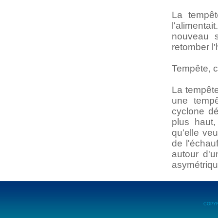
La tempêt
l'alimenta
nouveau s'
retomber l
Tempête, 
La tempête
une tempê
cyclone d
plus haut,
qu'elle veu
de l'échau
autour d'u
asymétrique
COPY