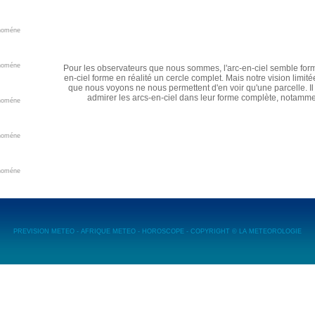
énoméne
énoméne
Pour les observateurs que nous sommes, l'arc-en-ciel semble form
en-ciel forme en réalité un cercle complet. Mais notre vision limité
que nous voyons ne nous permettent d'en voir qu'une parcelle. Il 
admirer les arcs-en-ciel dans leur forme complète, notamm
énoméne
énoméne
énoméne
PREVISION METEO
-
AFRIQUE METEO
-
HOROSCOPE
- COPYRIGHT ©
LA METEOROLOGIE