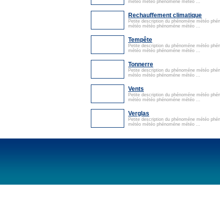
météo météo phénoméne météo ...
Rechauffement climatique
Petite description du phénoméne météo ph
météo météo phénoméne météo ...
Tempête
Petite description du phénoméne météo ph
météo météo phénoméne météo ...
Tonnerre
Petite description du phénoméne météo ph
météo météo phénoméne météo ...
Vents
Petite description du phénoméne météo ph
météo météo phénoméne météo ...
Verglas
Petite description du phénoméne météo ph
météo météo phénoméne météo ...